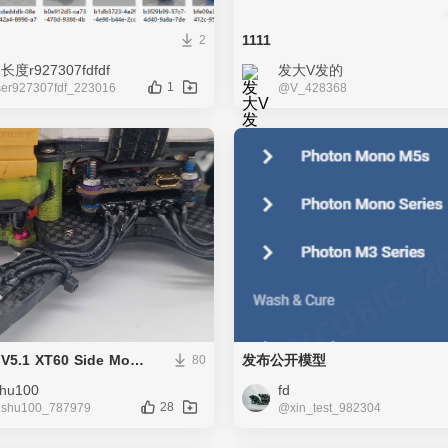
1111
2
长度r927307fdfdf
发大V发的
1
r927307fdf_223016
@V_428368
iFlight XL5 V5.1 XT60 Side Mount
发布公开模型
80
shu100
fd
28
nshu100_787979
@xin_test_982304