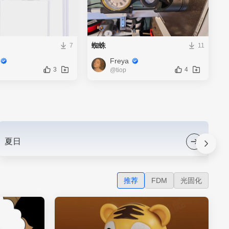
蜘蛛
7
11
Freya
3
4
@tiop
夏日
新
推荐
FDM
光固化