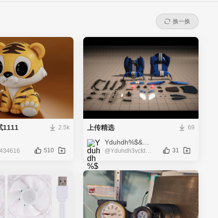
换一换
1111
上传精选
2.5k
69
Yduhdh%$&+3vc编辑删除模型
510
31
_434616
@Yduhdh3vcfdcd_799587