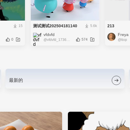
测试测试202504181140
213
15
5.6k
vfdvfd
Freya
0
574
@vfdvfd_173628
@tiop
最新的