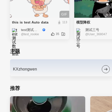
GIF
this is test Auto data
模型降权
113
test测试数据test
测试三号
35
@test_rookie
@User_368047
主题
KXzhongwen
推荐