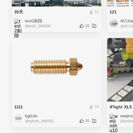
30天
121
12
test2剔除
ACUse
10
@test2_584009
@ACUse
1111
74
bgfcds
weijin
20
@bgfcds_840582
@weiji