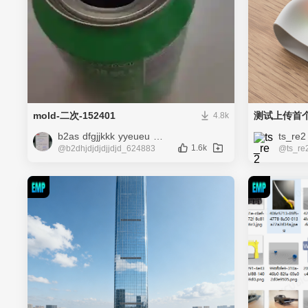
mold-二次-152401
测试上传首
4.8k
b2as dfgjjkkk yyeueu eueueuhchc chchjcjcjcj jjcjcjcjccjcjcjc
ts_re2
1.6k
@b2dhjdjdjdjjdjd_624883
@ts_re