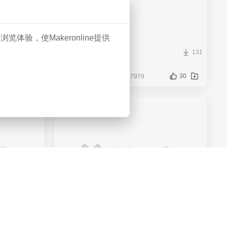
GIF
验，使Makeronline提供
11
0
131
weijinshu100
0
30
@weijinshu100_787979
1111
4
20