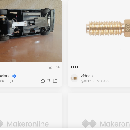
1111
184
oxiang
vfdcds
47
aoxiang1
@vfdcds_787203