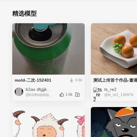
精选模型
mold-二次-152401
4.8k
b2as dfgjjkkk yyeueu eueueuhchc chchjcjcjcj jjcjcjcjccjcjcjc
ts_re2
1.6k
@b2dhjdjdjdjjdjd_624883
@ts_re2_136976