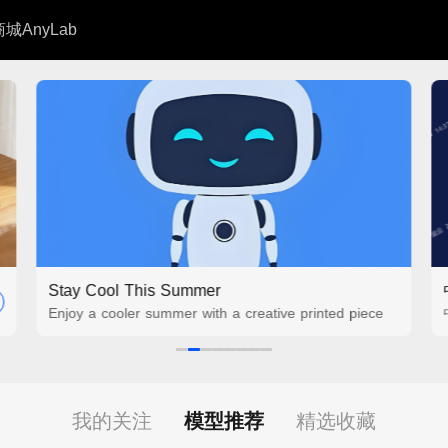
商城
AnyLab
Stay Cool This Summer
Enjoy a cooler summer with a creative printed piece
我的关注
模型推荐
精选收藏