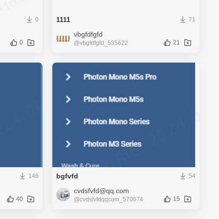
1111
0
71
vbgfdfgfd
0
21
@vbgfdfgfd_535622
bgfvfd
146
54
cvdsfvfd@qq.com
40
15
@cvdsfvfdqqcom_570674