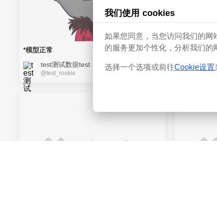
我们使用 cookies
如果您同意，当您访问我们的网站时我
的服务更加个性化，分析我们的
*模型正常
138
test测试数据test
ezafs
选择一个选项或前往
Cookie设置
36
@test_rookie
@ezafs
上传检查图片裁剪 4
1111
137