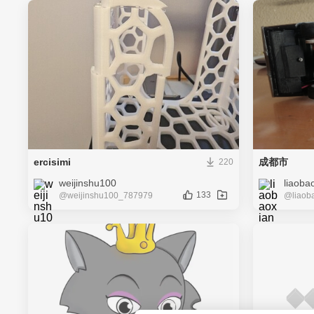
ercisimi
成都市
220
weijinshu100
liaoba
133
@weijinshu100_787979
@liaob