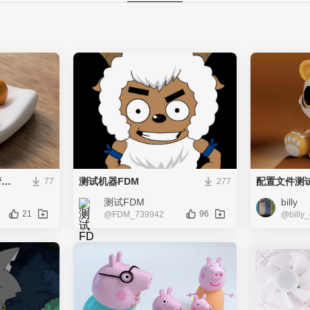
测试上传首个作品-邀请人得分
测试机器FDM
配置文件测试
77
277
测试FDM
billy
21
96
@FDM_739942
@billy