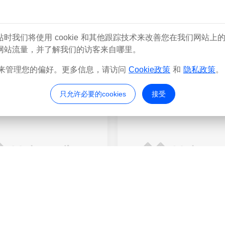
们将使用 cookie 和其他跟踪技术来改善您在我们网站上的浏览体
网站流量，并了解我们的访客来自哪里。
Kobra S1 Poop Chute - Removeable Basket - External Spool Compatible
独家
4.7k
test2剔除
来管理您的偏好。更多信息，请访问
Cookie政策
和
隐私政策
。
28
_4962716
@test2_584009
只允许必要的cookies
接受
213232
72