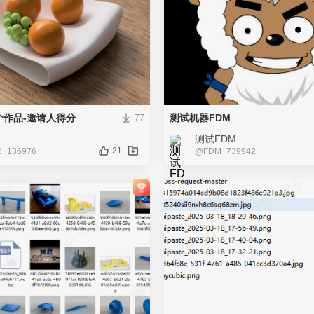
个作品-邀请人得分
测试机器FDM
77
测试FDM
21
2_136976
@FDM_739942